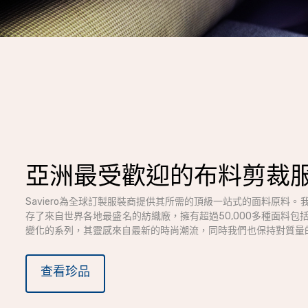
亞洲最受歡迎的布料剪裁
Saviero為全球訂製服裝商提供其所需的頂級一站式的面料原料。
存了來自世界各地最盛名的紡織廠，擁有超過50,000多種面料包
變化的系列，其靈感來自最新的時尚潮流，同時我們也保持對質量
查看珍品